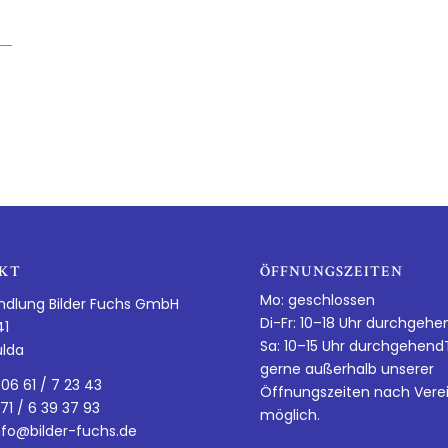
KT
ÖFFNUNGSZEITEN
Mo: geschlossen
ndlung Bilder Fuchs GmbH
Di-Fr: 10–18 Uhr durchgehe
41
Sa: 10–15 Uhr durchgehen
ulda
gerne außerhalb unserer
 06 61 / 7 23 43
Öffnungszeiten nach Vere
 71 / 6 39 37 93
möglich.
nfo@bilder-fuchs.de