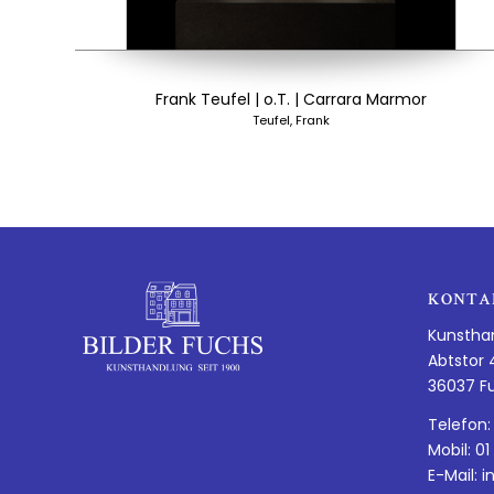
Frank Teufel | o.T. | Carrara Marmor
Teufel, Frank
KONTA
Kunstha
Abtstor 
36037 F
Telefon:
Mobil: 01
E-Mail:
i