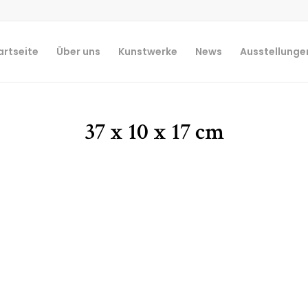
artseite
Über uns
Kunstwerke
News
Ausstellunge
37 x 10 x 17 cm