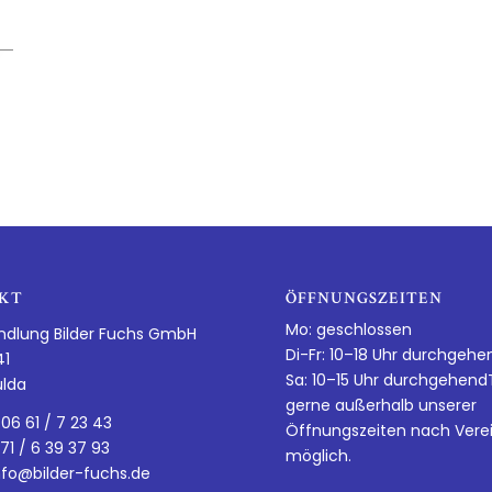
KT
ÖFFNUNGSZEITEN
Mo: geschlossen
ndlung Bilder Fuchs GmbH
Di-Fr: 10–18 Uhr durchgehe
41
Sa: 10–15 Uhr durchgehen
ulda
gerne außerhalb unserer
 06 61 / 7 23 43
Öffnungszeiten nach Vere
 71 / 6 39 37 93
möglich.
nfo@bilder-fuchs.de