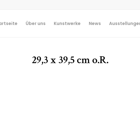
artseite
Über uns
Kunstwerke
News
Ausstellunge
29,3 x 39,5 cm o.R.