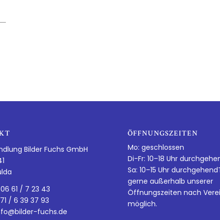
KT
ÖFFNUNGSZEITEN
Mo: geschlossen
ndlung Bilder Fuchs GmbH
Di-Fr: 10–18 Uhr durchgehe
41
Sa: 10–15 Uhr durchgehen
ulda
gerne außerhalb unserer
 06 61 / 7 23 43
Öffnungszeiten nach Vere
 71 / 6 39 37 93
möglich.
nfo@bilder-fuchs.de