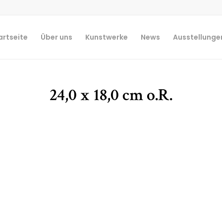
artseite
Über uns
Kunstwerke
News
Ausstellunge
24,0 x 18,0 cm o.R.