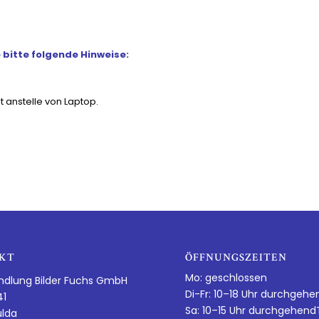
bitte folgende Hinweise:
t anstelle von Laptop.
KT
ÖFFNUNGSZEITEN
Mo: geschlossen
ndlung Bilder Fuchs GmbH
Di-Fr: 10–18 Uhr durchgehe
41
Sa: 10–15 Uhr durchgehen
ulda