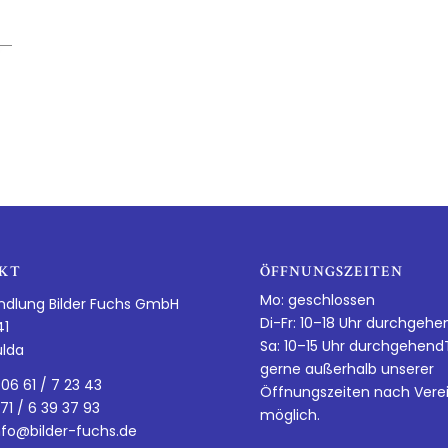
KT
ÖFFNUNGSZEITEN
Mo: geschlossen
ndlung Bilder Fuchs GmbH
Di-Fr: 10–18 Uhr durchgehe
41
Sa: 10–15 Uhr durchgehen
ulda
gerne außerhalb unserer
 06 61 / 7 23 43
Öffnungszeiten nach Vere
 71 / 6 39 37 93
möglich.
nfo@bilder-fuchs.de