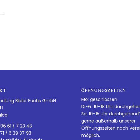
KT
ÖFFNUNGSZEITEN
Mo: geschlossen
ndlung Bilder Fuchs GmbH
Di-Fr: 10–18 Uhr durchgehe
41
Sa: 10–15 Uhr durchgehen
ulda
gerne außerhalb unserer
 06 61 / 7 23 43
Öffnungszeiten nach Vere
 71 / 6 39 37 93
möglich.