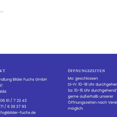
KT
ÖFFNUNGSZEITEN
Mo: geschlossen
ndlung Bilder Fuchs GmbH
Di-Fr: 10–18 Uhr durchgehe
41
Sa: 10–15 Uhr durchgehen
ulda
gerne außerhalb unserer
 06 61 / 7 23 43
Öffnungszeiten nach Vere
 71 / 6 39 37 93
möglich.
nfo@bilder-fuchs.de