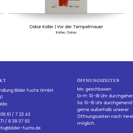
Oskar Koller | Vor der Tempelmauer
Koller, Oskar
KT
ÖFFNUNGSZEITEN
Mo: geschlossen
ndlung Bilder Fuchs GmbH
Di-Fr: 10–18 Uhr durchgehe
41
Sa: 10–15 Uhr durchgehen
ulda
gerne außerhalb unserer
 06 61 / 7 23 43
Öffnungszeiten nach Vere
 71 / 6 39 37 93
möglich.
nfo@bilder-fuchs.de