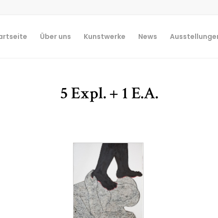
artseite
Über uns
Kunstwerke
News
Ausstellunge
5 Expl. + 1 E.A.