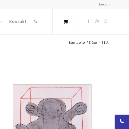
Log In
n
Kontakt
Startseite
/
5 Expl. + 1 E.A.