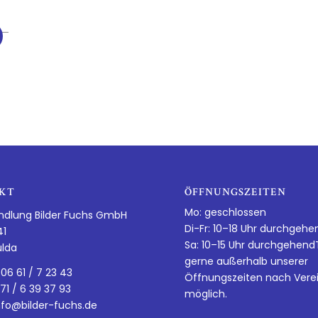
!
KT
ÖFFNUNGSZEITEN
Mo: geschlossen
ndlung Bilder Fuchs GmbH
Di-Fr: 10–18 Uhr durchgehe
41
Sa: 10–15 Uhr durchgehen
ulda
gerne außerhalb unserer
 06 61 / 7 23 43
Öffnungszeiten nach Vere
 71 / 6 39 37 93
möglich.
nfo@bilder-fuchs.de