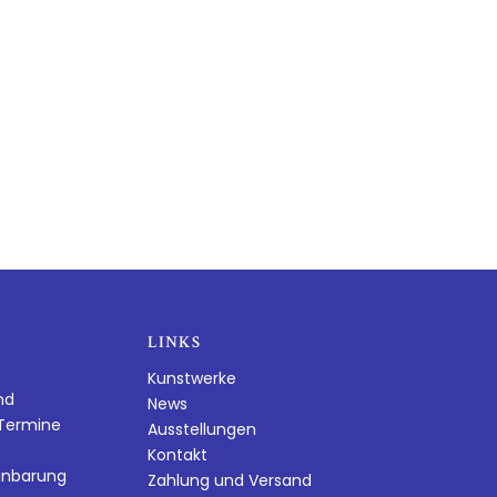
LINKS
Kunstwerke
nd
News
dTermine
Ausstellungen
Kontakt
inbarung
Zahlung und Versand