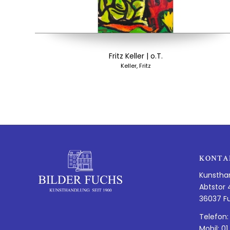
Fritz Keller | o.T.
Keller, Fritz
KONTA
Kunstha
Abtstor 
36037 F
Telefon:
Mobil: 01