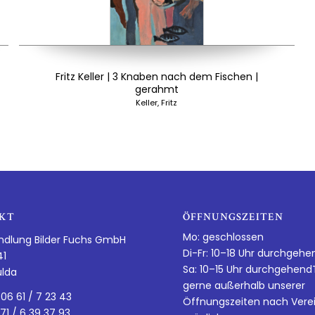
Fritz Keller | 3 Knaben nach dem Fischen |
gerahmt
Keller, Fritz
KT
ÖFFNUNGSZEITEN
Mo: geschlossen
ndlung Bilder Fuchs GmbH
Di-Fr: 10–18 Uhr durchgehe
41
Sa: 10–15 Uhr durchgehen
ulda
gerne außerhalb unserer
 06 61 / 7 23 43
Öffnungszeiten nach Vere
 71 / 6 39 37 93