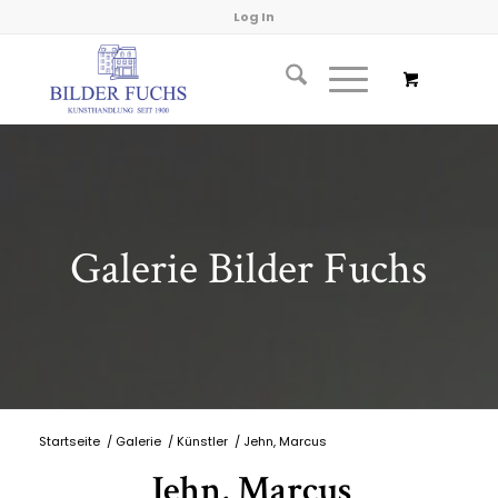
Log In
Galerie Bilder Fuchs
Startseite
/
Galerie
/
Künstler
/
Jehn, Marcus
Jehn, Marcus