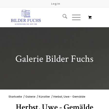
Log In
Galerie Bilder Fuchs
Startseite
/
Galerie
/
Künstler
/
Herbst, Uwe - Gemälde
Herbst, Uwe - Gemälde