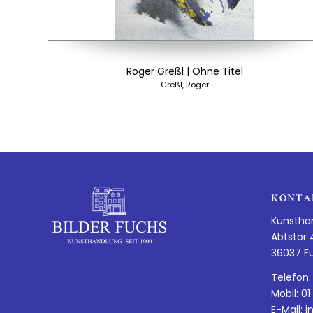
Roger Greßl | Ohne Titel
Greßl, Roger
KONTA
Kunstha
Abtstor 
36037 F
Telefon:
Mobil: 01
E-Mail:
i