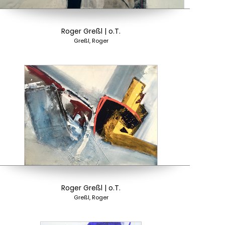
Roger Greßl | o.T.
Greßl, Roger
Roger Greßl | o.T.
Greßl, Roger