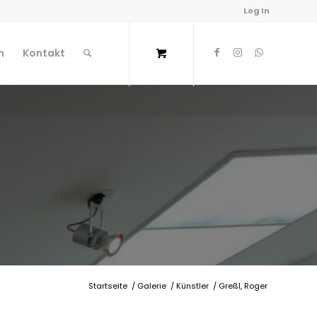
Log In
n
Kontakt
Startseite
/
Galerie
/
Künstler
/
Greßl, Roger