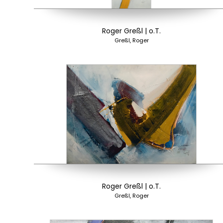
Roger Greßl | o.T.
Greßl, Roger
Roger Greßl | o.T.
Greßl, Roger