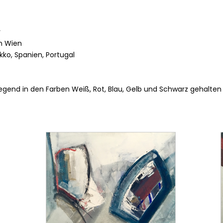
r
in Wien
kko, Spanien, Portugal
egend in den Farben Weiß, Rot, Blau, Gelb und Schwarz gehalten