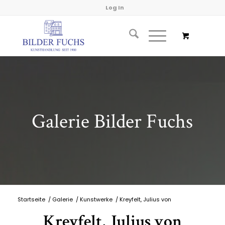
Log In
Galerie Bilder Fuchs
Startseite
/
Galerie
/
Kunstwerke
/
Kreyfelt, Julius von
Kreyfelt, Julius von